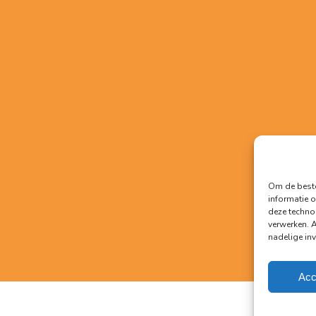
Om de beste
informatie o
deze techno
verwerken. 
nadelige in
Acc
Algemene 