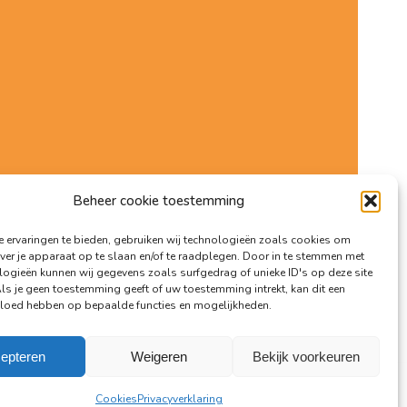
Beheer cookie toestemming
 ervaringen te bieden, gebruiken wij technologieën zoals cookies om
ver je apparaat op te slaan en/of te raadplegen. Door in te stemmen met
logieën kunnen wij gegevens zoals surfgedrag of unieke ID's op deze site
Als je geen toestemming geeft of uw toestemming intrekt, kan dit een
vloed hebben op bepaalde functies en mogelijkheden.
epteren
Weigeren
Bekijk voorkeuren
voorwaarden
/
Privacyverklaring
/
Aansprakelijkheid
/
Cookies
Cookies
Privacyverklaring