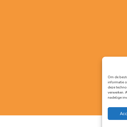
Om de beste
informatie o
deze techno
verwerken. 
nadelige in
Acc
Algemene 