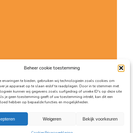
Beheer cookie toestemming
 ervaringen te bieden, gebruiken wij technologieën zoals cookies om
ver je apparaat op te slaan en/of te raadplegen. Door in te stemmen met
logieën kunnen wij gegevens zoals surfgedrag of unieke ID's op deze site
Als je geen toestemming geeft of uw toestemming intrekt, kan dit een
vloed hebben op bepaalde functies en mogelijkheden.
epteren
Weigeren
Bekijk voorkeuren
voorwaarden
/
Privacyverklaring
/
Aansprakelijkheid
/
Cookies
Cookies
Privacyverklaring